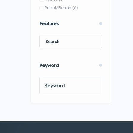
i10
(0)
Petrol/Benzin
(0)
i20
(0)
i20 Active
(0)
Features
i20 N
(0)
i30
(0)
i30 Fastback
(0)
i30 N
(0)
Keyword
i40
(0)
i800
(0)
Inster
(0)
Ioniq
(0)
Ioniq 3
(0)
Ioniq 5
(0)
Ioniq 5 N
(0)
Ioniq 6
(0)