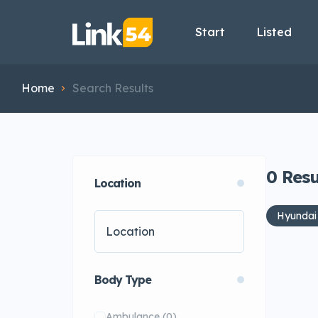
Start
Listed
Home
Search Results
0
Resu
Location
Hyundai
Body Type
Ambulance
(0)