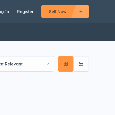
og In
Register
Sell Now
st Relevant