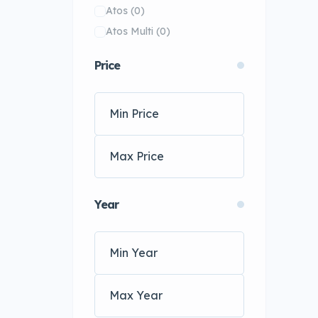
Atos
(0)
Hyundai
(0)
Atos Multi
(0)
Infiniti
(0)
Atos Spirit
(0)
Isuzu
(0)
Price
Aura
(0)
Jaguar
(0)
Avante
(0)
Jeep
(0)
Azera
(0)
Kia
(0)
Bayon
(0)
Land Rover
(0)
Casper
(0)
Legacy & Older Models
(0)
Casper Electric
(0)
Lifan
(0)
Cortina
(0)
Mahindra
(0)
Year
Coupe / Tiburon
(0)
Mazda
(0)
Elantra
(0)
Mercedes-Benz
(0)
Elantra GT
(0)
MINI
(0)
Elantra Hybrid
(0)
Mitsubishi
(0)
Elantra N
(0)
Nissan
(0)