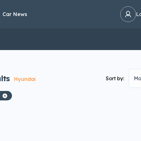
Car News
L
lts
Sort by:
Mo
Hyundai