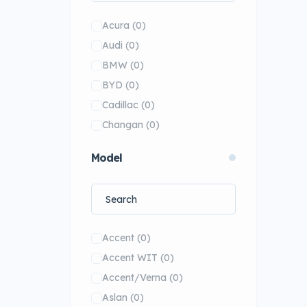
Acura
(0)
Audi
(0)
BMW
(0)
BYD
(0)
Cadillac
(0)
Changan
(0)
Chevrolet
(0)
Model
Citroën
(0)
Daihatsu
(0)
Dodge
(0)
Ford
(0)
Accent
(0)
Geely
(0)
Accent WIT
(0)
GMC
(0)
Accent/Verna
(0)
Honda
(0)
Aslan
(0)
HOWO
(0)